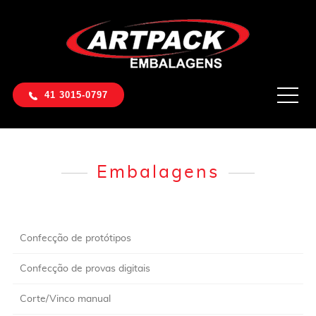
41 3015-0797
Embalagens
Confecção de protótipos
Confecção de provas digitais
Corte/Vinco manual