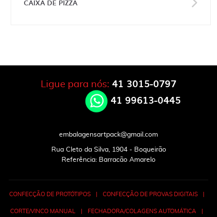
CAIXA DE PIZZA
41 3015-0797
Ligue para nós:
41 99613-0445
embalagensartpack@gmail.com
Rua Cleto da Silva, 1904 - Boqueirão
Referência: Barracão Amarelo
CONFECÇÃO DE PROTÓTIPOS
|
CONFECÇÃO DE PROVAS DIGITAIS
|
CORTE/VINCO MANUAL
|
FECHADORA/COLAGENS AUTOMÁTICA
|