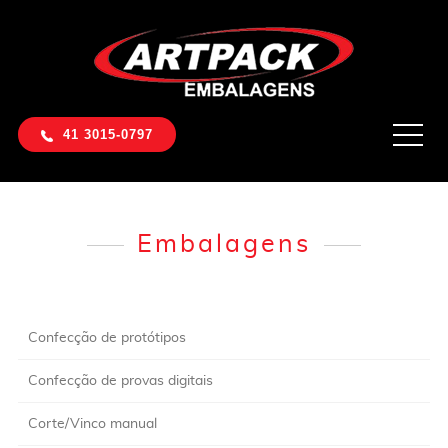
41 3015-0797
Embalagens
Confecção de protótipos
Confecção de provas digitais
Corte/Vinco manual